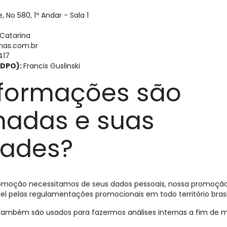
 No 580, 1º Andar - Sala 1
Catarina
mas.com.br
417
(DPO):
Francis Guslinski
nformações são
adas e suas
dades?
romoção necessitamos de seus dados pessoais, nossa promoçã
el pelas regulamentações promocionais em todo território brasil
ambém são usados para fazermos análises internas a fim de me