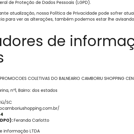
Geral de Proteção de Dados Pessoais (LGPD).
 atualização, nossa Política de Privacidade pode sofrer atual
ia para ver as alterações, também podemos estar lhe avisand
adores de informa
s
 PROMOCOES COLETIVAS DO BALNEARIO CAMBORIU SHOPPING CEN
ina, nº1, Bairro: dos estados
riú/SC
iocamboriushopping.com.br/
44
(DPO):
Feranda Carlotto
de informação LTDA